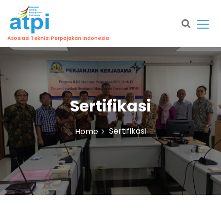
S
k
i
p
Asosiasi Teknisi Perpajakan Indonesia
t
o
c
o
n
Sertifikasi
t
e
n
Sertifikasi
Home
t